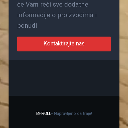
će Vam reći sve dodatne
informacije o proizvodima i
ponudi
Kontaktirajte nas
BHROLL
- Napravljeno da traje!