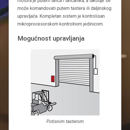
motora je putem lanca i lančanika, a takodje se
može komandovati putem tastera ili daljinskog
upravljača. Kompletan sistem je kontrolisan
mikroprocesorskom kontrolnom jedinicom.
Mogućnost upravljanja
Potisnim tasterom