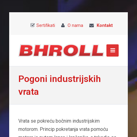
Sertifikati
O nama
Kontakt
Pogoni industrijskih
vrata
Vrata se pokreću bočnim industrijskim
motorom. Princip pokretanja vrata pomoću