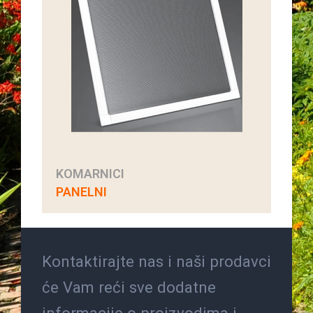
KOMARNICI
PANELNI
Kontaktirajte nas i naši prodavci
će Vam reći sve dodatne
informacije o proizvodima i