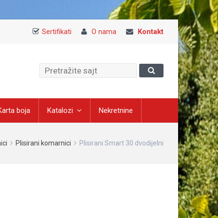
Sertifikati
O nama
Kontakt
Karta boja
Katalozi
Nekretnine
ici
Plisirani komarnici
Plisirani Smart 30 dvodijelni