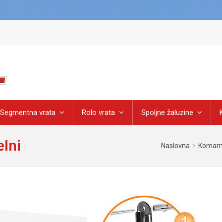
Segmentna vrata
Rolo vrata
Spoljne žaluzine
elni
Naslovna
Komarn